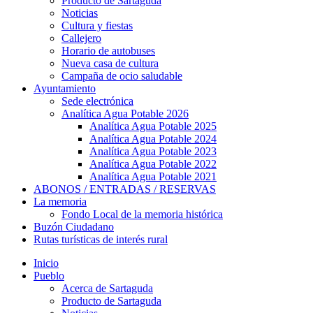
Producto de Sartaguda
Noticias
Cultura y fiestas
Callejero
Horario de autobuses
Nueva casa de cultura
Campaña de ocio saludable
Ayuntamiento
Sede electrónica
Analítica Agua Potable 2026
Analítica Agua Potable 2025
Analítica Agua Potable 2024
Analítica Agua Potable 2023
Analítica Agua Potable 2022
Analítica Agua Potable 2021
ABONOS / ENTRADAS / RESERVAS
La memoria
Fondo Local de la memoria histórica
Buzón Ciudadano
Rutas turísticas de interés rural
Inicio
Pueblo
Acerca de Sartaguda
Producto de Sartaguda