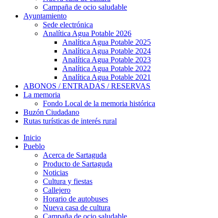
Campaña de ocio saludable
Ayuntamiento
Sede electrónica
Analítica Agua Potable 2026
Analítica Agua Potable 2025
Analítica Agua Potable 2024
Analítica Agua Potable 2023
Analítica Agua Potable 2022
Analítica Agua Potable 2021
ABONOS / ENTRADAS / RESERVAS
La memoria
Fondo Local de la memoria histórica
Buzón Ciudadano
Rutas turísticas de interés rural
Inicio
Pueblo
Acerca de Sartaguda
Producto de Sartaguda
Noticias
Cultura y fiestas
Callejero
Horario de autobuses
Nueva casa de cultura
Campaña de ocio saludable