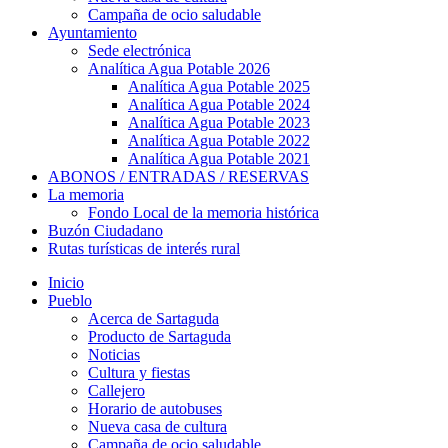
Campaña de ocio saludable
Ayuntamiento
Sede electrónica
Analítica Agua Potable 2026
Analítica Agua Potable 2025
Analítica Agua Potable 2024
Analítica Agua Potable 2023
Analítica Agua Potable 2022
Analítica Agua Potable 2021
ABONOS / ENTRADAS / RESERVAS
La memoria
Fondo Local de la memoria histórica
Buzón Ciudadano
Rutas turísticas de interés rural
Inicio
Pueblo
Acerca de Sartaguda
Producto de Sartaguda
Noticias
Cultura y fiestas
Callejero
Horario de autobuses
Nueva casa de cultura
Campaña de ocio saludable