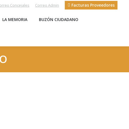
Facturas Proveedores
orreo Concejales
Correo Admin
S
LA MEMORIA
BUZÓN CIUDADANO
LA MEMORIA
BUZÓN CIUDADANO
EO