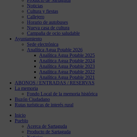
Producto de Sartaguda
Noticias
Cultura y fiestas
Callejero
Horario de autobuses
Nueva casa de cultura
Campaña de ocio saludable
Ayuntamiento
Sede electrónica
Analítica Agua Potable 2026
Analítica Agua Potable 2025
Analítica Agua Potable 2024
Analítica Agua Potable 2023
Analítica Agua Potable 2022
Analítica Agua Potable 2021
ABONOS / ENTRADAS / RESERVAS
La memoria
Fondo Local de la memoria histórica
Buzón Ciudadano
Rutas turísticas de interés rural
Inicio
Pueblo
Acerca de Sartaguda
Producto de Sartaguda