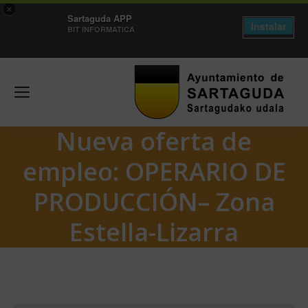
×
Sartaguda APP
Instalar
BIT INFORMATICA
Nueva oferta de
empleo: OPERARIO DE
PRODUCCIÓN– Zona
Estella-Lizarra