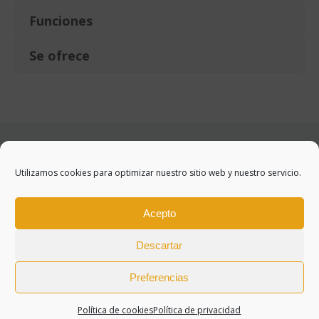
Funciones
Se ofrece
Utilizamos cookies para optimizar nuestro sitio web y nuestro servicio.
Acepto
Descartar
Preferencias
WEB CREADA POR BIT INFORMÁTICA
Política de cookies
Política de privacidad
Aviso legal
/
Política de cookies
/
Política de privacidad