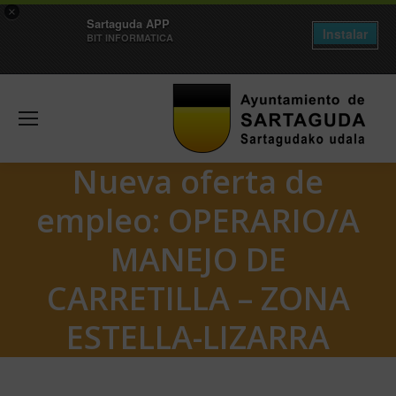
×
Sartaguda APP
Instalar
BIT INFORMATICA
Nueva oferta de
empleo: OPERARIO/A
MANEJO DE
CARRETILLA – ZONA
ESTELLA-LIZARRA