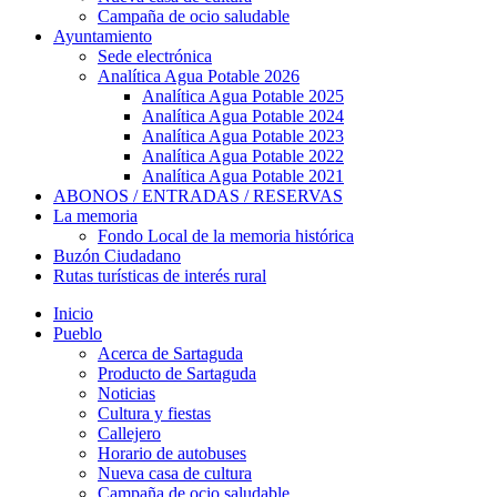
Campaña de ocio saludable
Ayuntamiento
Sede electrónica
Analítica Agua Potable 2026
Analítica Agua Potable 2025
Analítica Agua Potable 2024
Analítica Agua Potable 2023
Analítica Agua Potable 2022
Analítica Agua Potable 2021
ABONOS / ENTRADAS / RESERVAS
La memoria
Fondo Local de la memoria histórica
Buzón Ciudadano
Rutas turísticas de interés rural
Inicio
Pueblo
Acerca de Sartaguda
Producto de Sartaguda
Noticias
Cultura y fiestas
Callejero
Horario de autobuses
Nueva casa de cultura
Campaña de ocio saludable