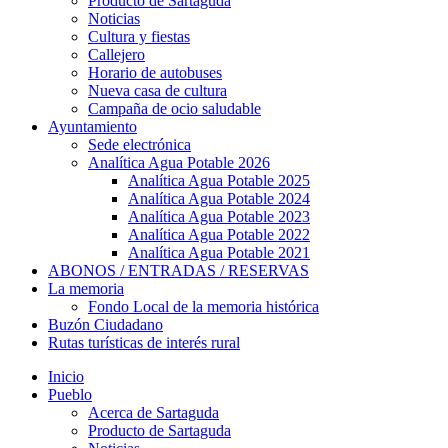
Producto de Sartaguda
Noticias
Cultura y fiestas
Callejero
Horario de autobuses
Nueva casa de cultura
Campaña de ocio saludable
Ayuntamiento
Sede electrónica
Analítica Agua Potable 2026
Analítica Agua Potable 2025
Analítica Agua Potable 2024
Analítica Agua Potable 2023
Analítica Agua Potable 2022
Analítica Agua Potable 2021
ABONOS / ENTRADAS / RESERVAS
La memoria
Fondo Local de la memoria histórica
Buzón Ciudadano
Rutas turísticas de interés rural
Inicio
Pueblo
Acerca de Sartaguda
Producto de Sartaguda