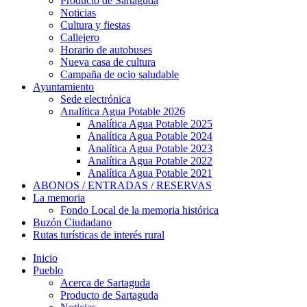
Producto de Sartaguda
Noticias
Cultura y fiestas
Callejero
Horario de autobuses
Nueva casa de cultura
Campaña de ocio saludable
Ayuntamiento
Sede electrónica
Analítica Agua Potable 2026
Analítica Agua Potable 2025
Analítica Agua Potable 2024
Analítica Agua Potable 2023
Analítica Agua Potable 2022
Analítica Agua Potable 2021
ABONOS / ENTRADAS / RESERVAS
La memoria
Fondo Local de la memoria histórica
Buzón Ciudadano
Rutas turísticas de interés rural
Inicio
Pueblo
Acerca de Sartaguda
Producto de Sartaguda