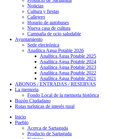
Producto de Sartaguda
Noticias
Cultura y fiestas
Callejero
Horario de autobuses
Nueva casa de cultura
Campaña de ocio saludable
Ayuntamiento
Sede electrónica
Analítica Agua Potable 2026
Analítica Agua Potable 2025
Analítica Agua Potable 2024
Analítica Agua Potable 2023
Analítica Agua Potable 2022
Analítica Agua Potable 2021
ABONOS / ENTRADAS / RESERVAS
La memoria
Fondo Local de la memoria histórica
Buzón Ciudadano
Rutas turísticas de interés rural
Inicio
Pueblo
Acerca de Sartaguda
Producto de Sartaguda