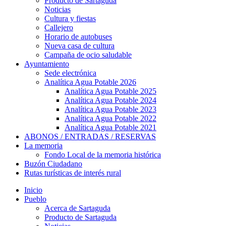
Producto de Sartaguda
Noticias
Cultura y fiestas
Callejero
Horario de autobuses
Nueva casa de cultura
Campaña de ocio saludable
Ayuntamiento
Sede electrónica
Analítica Agua Potable 2026
Analítica Agua Potable 2025
Analítica Agua Potable 2024
Analítica Agua Potable 2023
Analítica Agua Potable 2022
Analítica Agua Potable 2021
ABONOS / ENTRADAS / RESERVAS
La memoria
Fondo Local de la memoria histórica
Buzón Ciudadano
Rutas turísticas de interés rural
Inicio
Pueblo
Acerca de Sartaguda
Producto de Sartaguda