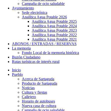
Campaña de ocio saludable
Ayuntamiento
Sede electrónica
Analítica Agua Potable 2026
Analítica Agua Potable 2025
Analítica Agua Potable 2024
Analítica Agua Potable 2023
Analítica Agua Potable 2022
Analítica Agua Potable 2021
ABONOS / ENTRADAS / RESERVAS
La memoria
Fondo Local de la memoria histórica
Buzón Ciudadano
Rutas turísticas de interés rural
Inicio
Pueblo
Acerca de Sartaguda
Producto de Sartaguda
Noticias
Cultura y fiestas
Callejero
Horario de autobuses
Nueva casa de cultura
Campaña de ocio saludable