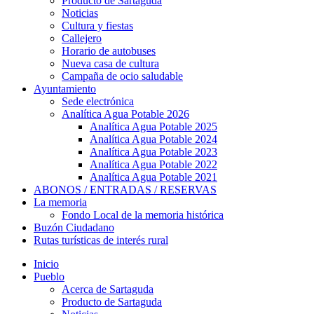
Producto de Sartaguda
Noticias
Cultura y fiestas
Callejero
Horario de autobuses
Nueva casa de cultura
Campaña de ocio saludable
Ayuntamiento
Sede electrónica
Analítica Agua Potable 2026
Analítica Agua Potable 2025
Analítica Agua Potable 2024
Analítica Agua Potable 2023
Analítica Agua Potable 2022
Analítica Agua Potable 2021
ABONOS / ENTRADAS / RESERVAS
La memoria
Fondo Local de la memoria histórica
Buzón Ciudadano
Rutas turísticas de interés rural
Inicio
Pueblo
Acerca de Sartaguda
Producto de Sartaguda