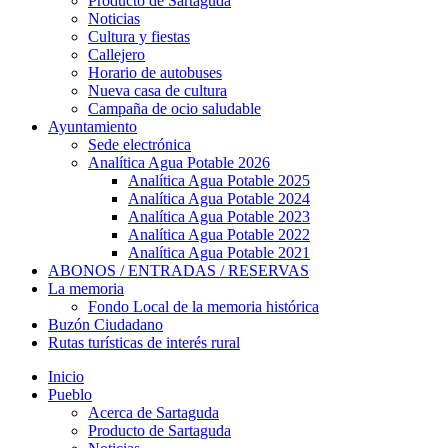
Producto de Sartaguda
Noticias
Cultura y fiestas
Callejero
Horario de autobuses
Nueva casa de cultura
Campaña de ocio saludable
Ayuntamiento
Sede electrónica
Analítica Agua Potable 2026
Analítica Agua Potable 2025
Analítica Agua Potable 2024
Analítica Agua Potable 2023
Analítica Agua Potable 2022
Analítica Agua Potable 2021
ABONOS / ENTRADAS / RESERVAS
La memoria
Fondo Local de la memoria histórica
Buzón Ciudadano
Rutas turísticas de interés rural
Inicio
Pueblo
Acerca de Sartaguda
Producto de Sartaguda