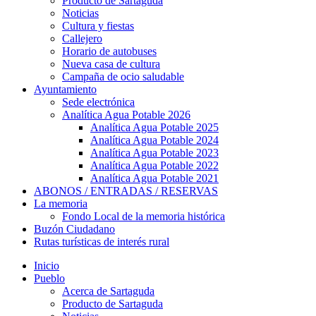
Producto de Sartaguda
Noticias
Cultura y fiestas
Callejero
Horario de autobuses
Nueva casa de cultura
Campaña de ocio saludable
Ayuntamiento
Sede electrónica
Analítica Agua Potable 2026
Analítica Agua Potable 2025
Analítica Agua Potable 2024
Analítica Agua Potable 2023
Analítica Agua Potable 2022
Analítica Agua Potable 2021
ABONOS / ENTRADAS / RESERVAS
La memoria
Fondo Local de la memoria histórica
Buzón Ciudadano
Rutas turísticas de interés rural
Inicio
Pueblo
Acerca de Sartaguda
Producto de Sartaguda