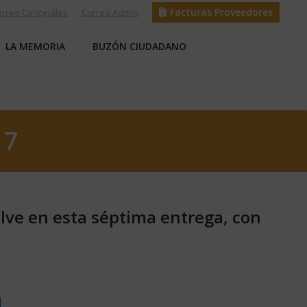
Facturas Proveedores
orreo Concejales
Correo Admin
S
LA MEMORIA
BUZÓN CIUDADANO
LA MEMORIA
BUZÓN CIUDADANO
17
elve en esta séptima entrega, con