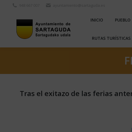
948 667 007
ayuntamiento@sartaguda.es
INICIO
PU
INICIO
PUEBLO
RUTAS TURÍST
RUTAS TURÍSTICAS 
F
Tras el exitazo de las ferias an