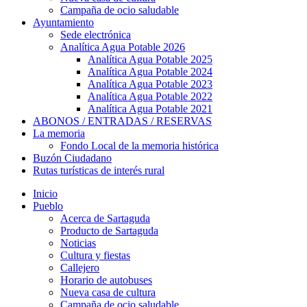
Campaña de ocio saludable
Ayuntamiento
Sede electrónica
Analítica Agua Potable 2026
Analítica Agua Potable 2025
Analítica Agua Potable 2024
Analítica Agua Potable 2023
Analítica Agua Potable 2022
Analítica Agua Potable 2021
ABONOS / ENTRADAS / RESERVAS
La memoria
Fondo Local de la memoria histórica
Buzón Ciudadano
Rutas turísticas de interés rural
Inicio
Pueblo
Acerca de Sartaguda
Producto de Sartaguda
Noticias
Cultura y fiestas
Callejero
Horario de autobuses
Nueva casa de cultura
Campaña de ocio saludable