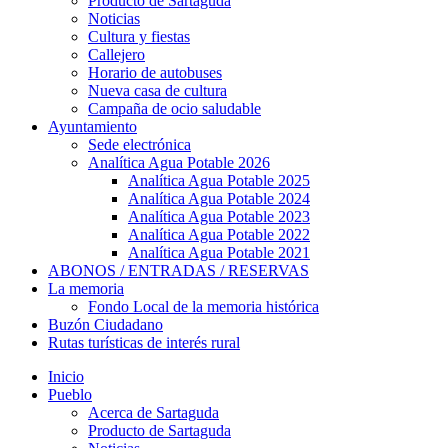
Producto de Sartaguda
Noticias
Cultura y fiestas
Callejero
Horario de autobuses
Nueva casa de cultura
Campaña de ocio saludable
Ayuntamiento
Sede electrónica
Analítica Agua Potable 2026
Analítica Agua Potable 2025
Analítica Agua Potable 2024
Analítica Agua Potable 2023
Analítica Agua Potable 2022
Analítica Agua Potable 2021
ABONOS / ENTRADAS / RESERVAS
La memoria
Fondo Local de la memoria histórica
Buzón Ciudadano
Rutas turísticas de interés rural
Inicio
Pueblo
Acerca de Sartaguda
Producto de Sartaguda