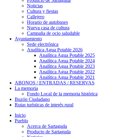
Producto de Sartaguda
Noticias
Cultura y fiestas
Callejero
Horario de autobuses
Nueva casa de cultura
Campaña de ocio saludable
Ayuntamiento
Sede electrónica
Analítica Agua Potable 2026
Analítica Agua Potable 2025
Analítica Agua Potable 2024
Analítica Agua Potable 2023
Analítica Agua Potable 2022
Analítica Agua Potable 2021
ABONOS / ENTRADAS / RESERVAS
La memoria
Fondo Local de la memoria histórica
Buzón Ciudadano
Rutas turísticas de interés rural
Inicio
Pueblo
Acerca de Sartaguda
Producto de Sartaguda