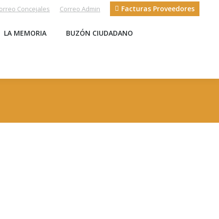
Facturas Proveedores
orreo Concejales
Correo Admin
S
LA MEMORIA
BUZÓN CIUDADANO
LA MEMORIA
BUZÓN CIUDADANO