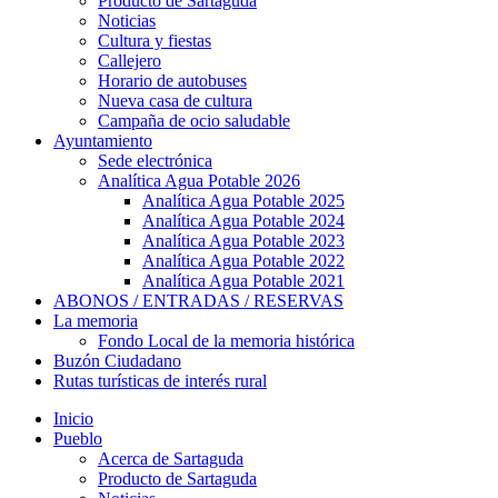
Producto de Sartaguda
Noticias
Cultura y fiestas
Callejero
Horario de autobuses
Nueva casa de cultura
Campaña de ocio saludable
Ayuntamiento
Sede electrónica
Analítica Agua Potable 2026
Analítica Agua Potable 2025
Analítica Agua Potable 2024
Analítica Agua Potable 2023
Analítica Agua Potable 2022
Analítica Agua Potable 2021
ABONOS / ENTRADAS / RESERVAS
La memoria
Fondo Local de la memoria histórica
Buzón Ciudadano
Rutas turísticas de interés rural
Inicio
Pueblo
Acerca de Sartaguda
Producto de Sartaguda