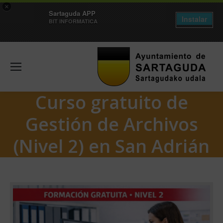
×
Sartaguda APP
Instalar
BIT INFORMATICA
Curso gratuito de
Gestión de Archivos
(Nivel 2) en San Adrián