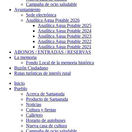
Campaña de ocio saludable
Ayuntamiento
Sede electrónica
Analítica Agua Potable 2026
Analítica Agua Potable 2025
Analítica Agua Potable 2024
Analítica Agua Potable 2023
Analítica Agua Potable 2022
Analítica Agua Potable 2021
ABONOS / ENTRADAS / RESERVAS
La memoria
Fondo Local de la memoria histórica
Buzón Ciudadano
Rutas turísticas de interés rural
Inicio
Pueblo
Acerca de Sartaguda
Producto de Sartaguda
Noticias
Cultura y fiestas
Callejero
Horario de autobuses
Nueva casa de cultura
Campaña de ocio saludable