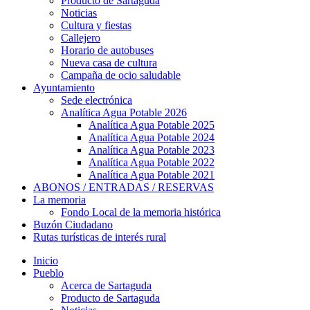
Producto de Sartaguda
Noticias
Cultura y fiestas
Callejero
Horario de autobuses
Nueva casa de cultura
Campaña de ocio saludable
Ayuntamiento
Sede electrónica
Analítica Agua Potable 2026
Analítica Agua Potable 2025
Analítica Agua Potable 2024
Analítica Agua Potable 2023
Analítica Agua Potable 2022
Analítica Agua Potable 2021
ABONOS / ENTRADAS / RESERVAS
La memoria
Fondo Local de la memoria histórica
Buzón Ciudadano
Rutas turísticas de interés rural
Inicio
Pueblo
Acerca de Sartaguda
Producto de Sartaguda