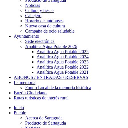
Producto de Sartaguda
Noticias
Cultura y fiestas
Callejero
Horario de autobuses
Nueva casa de cultura
Campaña de ocio saludable
Ayuntamiento
Sede electrónica
Analítica Agua Potable 2026
Analítica Agua Potable 2025
Analítica Agua Potable 2024
Analítica Agua Potable 2023
Analítica Agua Potable 2022
Analítica Agua Potable 2021
ABONOS / ENTRADAS / RESERVAS
La memoria
Fondo Local de la memoria histórica
Buzón Ciudadano
Rutas turísticas de interés rural
Inicio
Pueblo
Acerca de Sartaguda
Producto de Sartaguda