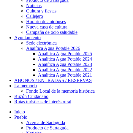
Producto de Sartaguda
Noticias
Cultura y fiestas
Callejero
Horario de autobuses
Nueva casa de cultura
Campaña de ocio saludable
Ayuntamiento
Sede electrónica
Analítica Agua Potable 2026
Analítica Agua Potable 2025
Analítica Agua Potable 2024
Analítica Agua Potable 2023
Analítica Agua Potable 2022
Analítica Agua Potable 2021
ABONOS / ENTRADAS / RESERVAS
La memoria
Fondo Local de la memoria histórica
Buzón Ciudadano
Rutas turísticas de interés rural
Inicio
Pueblo
Acerca de Sartaguda
Producto de Sartaguda