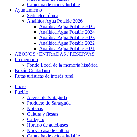
Campaña de ocio saludable
Ayuntamiento
Sede electrónica
Analítica Agua Potable 2026
Analítica Agua Potable 2025
Analítica Agua Potable 2024
Analítica Agua Potable 2023
Analítica Agua Potable 2022
Analítica Agua Potable 2021
ABONOS / ENTRADAS / RESERVAS
La memoria
Fondo Local de la memoria histórica
Buzón Ciudadano
Rutas turísticas de interés rural
Inicio
Pueblo
Acerca de Sartaguda
Producto de Sartaguda
Noticias
Cultura y fiestas
Callejero
Horario de autobuses
Nueva casa de cultura
Campaña de ocio saludable