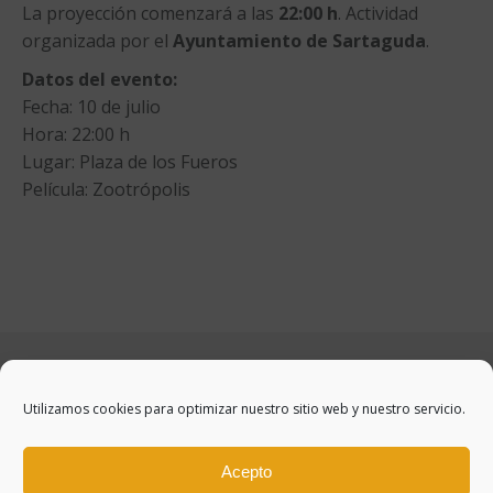
La proyección comenzará a las
22:00 h
. Actividad
organizada por el
Ayuntamiento de Sartaguda
.
Datos del evento:
Fecha: 10 de julio
Hora: 22:00 h
Lugar: Plaza de los Fueros
Película: Zootrópolis
Utilizamos cookies para optimizar nuestro sitio web y nuestro servicio.
Acepto