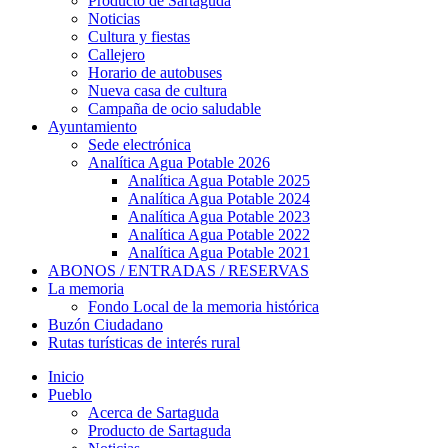
Producto de Sartaguda
Noticias
Cultura y fiestas
Callejero
Horario de autobuses
Nueva casa de cultura
Campaña de ocio saludable
Ayuntamiento
Sede electrónica
Analítica Agua Potable 2026
Analítica Agua Potable 2025
Analítica Agua Potable 2024
Analítica Agua Potable 2023
Analítica Agua Potable 2022
Analítica Agua Potable 2021
ABONOS / ENTRADAS / RESERVAS
La memoria
Fondo Local de la memoria histórica
Buzón Ciudadano
Rutas turísticas de interés rural
Inicio
Pueblo
Acerca de Sartaguda
Producto de Sartaguda