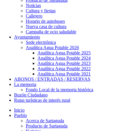
Producto de Sartaguda
Noticias
Cultura y fiestas
Callejero
Horario de autobuses
Nueva casa de cultura
Campaña de ocio saludable
Ayuntamiento
Sede electrónica
Analítica Agua Potable 2026
Analítica Agua Potable 2025
Analítica Agua Potable 2024
Analítica Agua Potable 2023
Analítica Agua Potable 2022
Analítica Agua Potable 2021
ABONOS / ENTRADAS / RESERVAS
La memoria
Fondo Local de la memoria histórica
Buzón Ciudadano
Rutas turísticas de interés rural
Inicio
Pueblo
Acerca de Sartaguda
Producto de Sartaguda