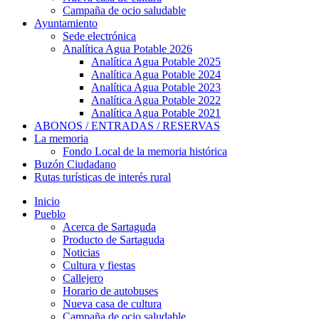
Campaña de ocio saludable
Ayuntamiento
Sede electrónica
Analítica Agua Potable 2026
Analítica Agua Potable 2025
Analítica Agua Potable 2024
Analítica Agua Potable 2023
Analítica Agua Potable 2022
Analítica Agua Potable 2021
ABONOS / ENTRADAS / RESERVAS
La memoria
Fondo Local de la memoria histórica
Buzón Ciudadano
Rutas turísticas de interés rural
Inicio
Pueblo
Acerca de Sartaguda
Producto de Sartaguda
Noticias
Cultura y fiestas
Callejero
Horario de autobuses
Nueva casa de cultura
Campaña de ocio saludable