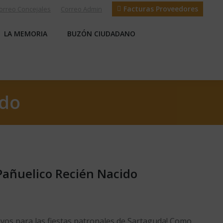
Facturas Proveedores
orreo Concejales
Correo Admin
S
LA MEMORIA
BUZÓN CIUDADANO
LA MEMORIA
BUZÓN CIUDADANO
ido
Pañuelico Recién Nacido
vos para las fiestas patronales de Sartaguda! Como