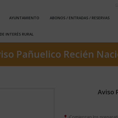
C
EBLO
AYUNTAMIENTO
ABONOS / ENTRADAS / RESERVA
AYUNTAMIENTO
ABONOS / ENTRADAS / RESERVAS
ICAS DE INTERÉS RURAL
DE INTERÉS RURAL
iso Pañuelico Recién Nac
Aviso 
¡Comienzan los preparati