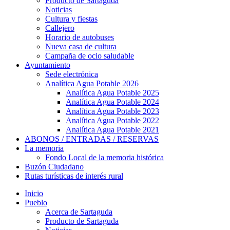
Producto de Sartaguda
Noticias
Cultura y fiestas
Callejero
Horario de autobuses
Nueva casa de cultura
Campaña de ocio saludable
Ayuntamiento
Sede electrónica
Analítica Agua Potable 2026
Analítica Agua Potable 2025
Analítica Agua Potable 2024
Analítica Agua Potable 2023
Analítica Agua Potable 2022
Analítica Agua Potable 2021
ABONOS / ENTRADAS / RESERVAS
La memoria
Fondo Local de la memoria histórica
Buzón Ciudadano
Rutas turísticas de interés rural
Inicio
Pueblo
Acerca de Sartaguda
Producto de Sartaguda