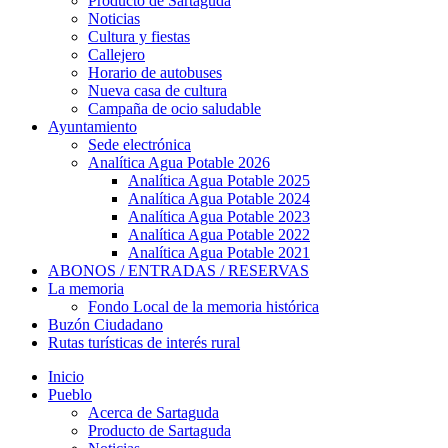
Producto de Sartaguda
Noticias
Cultura y fiestas
Callejero
Horario de autobuses
Nueva casa de cultura
Campaña de ocio saludable
Ayuntamiento
Sede electrónica
Analítica Agua Potable 2026
Analítica Agua Potable 2025
Analítica Agua Potable 2024
Analítica Agua Potable 2023
Analítica Agua Potable 2022
Analítica Agua Potable 2021
ABONOS / ENTRADAS / RESERVAS
La memoria
Fondo Local de la memoria histórica
Buzón Ciudadano
Rutas turísticas de interés rural
Inicio
Pueblo
Acerca de Sartaguda
Producto de Sartaguda