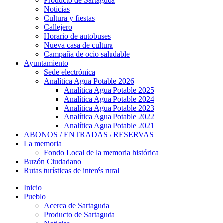
Producto de Sartaguda
Noticias
Cultura y fiestas
Callejero
Horario de autobuses
Nueva casa de cultura
Campaña de ocio saludable
Ayuntamiento
Sede electrónica
Analítica Agua Potable 2026
Analítica Agua Potable 2025
Analítica Agua Potable 2024
Analítica Agua Potable 2023
Analítica Agua Potable 2022
Analítica Agua Potable 2021
ABONOS / ENTRADAS / RESERVAS
La memoria
Fondo Local de la memoria histórica
Buzón Ciudadano
Rutas turísticas de interés rural
Inicio
Pueblo
Acerca de Sartaguda
Producto de Sartaguda