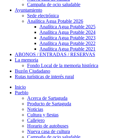
Campaña de ocio saludable
Ayuntamiento
Sede electrónica
Analítica Agua Potable 2026
Analítica Agua Potable 2025
Analítica Agua Potable 2024
Analítica Agua Potable 2023
Analítica Agua Potable 2022
Analítica Agua Potable 2021
ABONOS / ENTRADAS / RESERVAS
La memoria
Fondo Local de la memoria histórica
Buzón Ciudadano
Rutas turísticas de interés rural
Inicio
Pueblo
Acerca de Sartaguda
Producto de Sartaguda
Noticias
Cultura y fiestas
Callejero
Horario de autobuses
Nueva casa de cultura
Campaña de ocio saludable