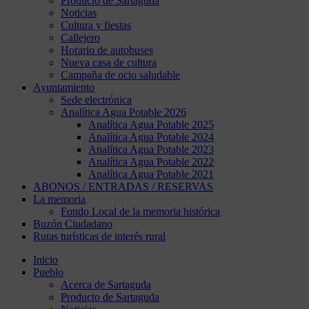
Producto de Sartaguda
Noticias
Cultura y fiestas
Callejero
Horario de autobuses
Nueva casa de cultura
Campaña de ocio saludable
Ayuntamiento
Sede electrónica
Analítica Agua Potable 2026
Analítica Agua Potable 2025
Analítica Agua Potable 2024
Analítica Agua Potable 2023
Analítica Agua Potable 2022
Analítica Agua Potable 2021
ABONOS / ENTRADAS / RESERVAS
La memoria
Fondo Local de la memoria histórica
Buzón Ciudadano
Rutas turísticas de interés rural
Inicio
Pueblo
Acerca de Sartaguda
Producto de Sartaguda