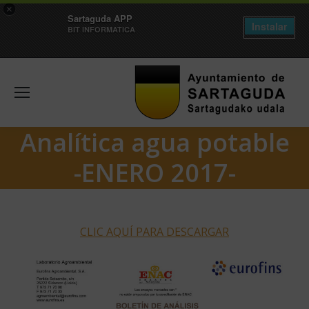
×
Sartaguda APP
Instalar
BIT INFORMATICA
Analítica agua potable
-ENERO 2017-
CLIC AQUÍ PARA DESCARGAR