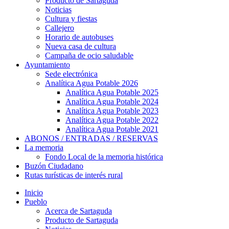
Producto de Sartaguda
Noticias
Cultura y fiestas
Callejero
Horario de autobuses
Nueva casa de cultura
Campaña de ocio saludable
Ayuntamiento
Sede electrónica
Analítica Agua Potable 2026
Analítica Agua Potable 2025
Analítica Agua Potable 2024
Analítica Agua Potable 2023
Analítica Agua Potable 2022
Analítica Agua Potable 2021
ABONOS / ENTRADAS / RESERVAS
La memoria
Fondo Local de la memoria histórica
Buzón Ciudadano
Rutas turísticas de interés rural
Inicio
Pueblo
Acerca de Sartaguda
Producto de Sartaguda