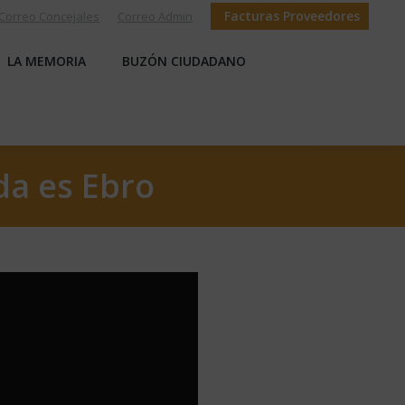
Facturas Proveedores
Correo Concejales
Correo Admin
S
LA MEMORIA
BUZÓN CIUDADANO
LA MEMORIA
BUZÓN CIUDADANO
da es Ebro